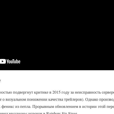
e
лностью подвергнут критике в 2015 году за неисправность сервер
е о визуальном понижении качества трейлеров). Однако произво
к феникс из пепла. Прорывным обновлением в истории этой пере
ривел миллионы игроков в Rainbow Six Siege.