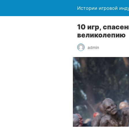
Истории игровой инд
10 игр, cпасе
великолепию
admin