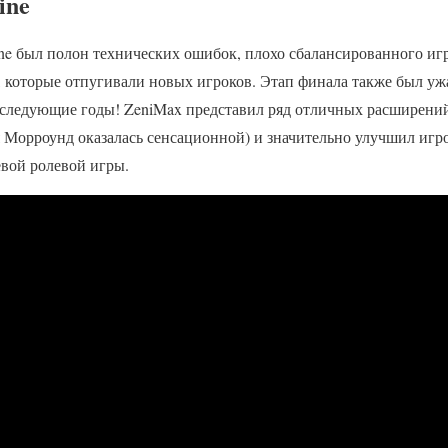
ine
nline был полон технических ошибок, плохо сбалансированного иг
 которые отпугивали новых игроков. Этап финала также был уж
оследующие годы! ZeniMax представил ряд отличных расширени
я Морроунд оказалась сенсационной) и значительно улучшил игр
евой ролевой игры.