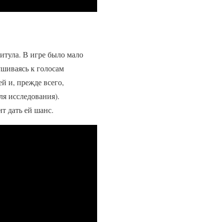
итула. В игре было мало
ушиваясь к голосам
й и, прежде всего,
ля исследования).
т дать ей шанс.