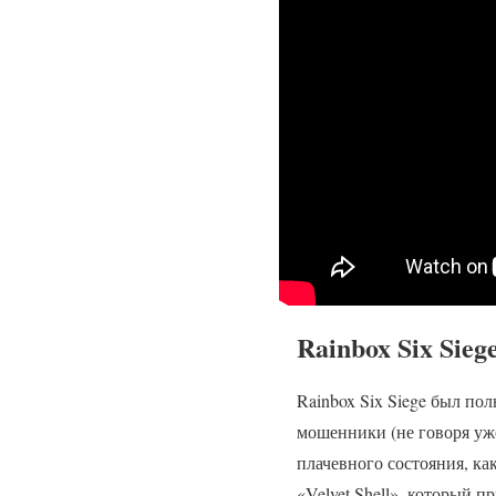
Rainbox Six Sieg
Rainbox Six Siege был по
мошенники (не говоря уж
плачевного состояния, ка
«Velvet Shell», который п