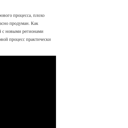
рового процесса, плохо
асно продуман. Как
й с новыми регионами
овой процесс практически