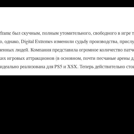
frame был скучным, полным утомительного, свободного в игре т
 однако, Digital Extremes изменили судьбу производства, присл
енных людей. Компания представила огромное количество патче
их игровых аттракционов (в основном, почти песчаные арены д
идеально реализована для PS5 и XSX. Теперь действительно стои